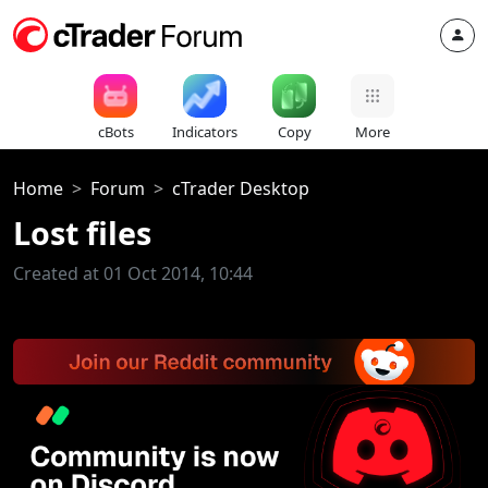
cBots
Indicators
Copy
More
Home
Forum
cTrader Desktop
Lost files
Created at 01 Oct 2014, 10:44