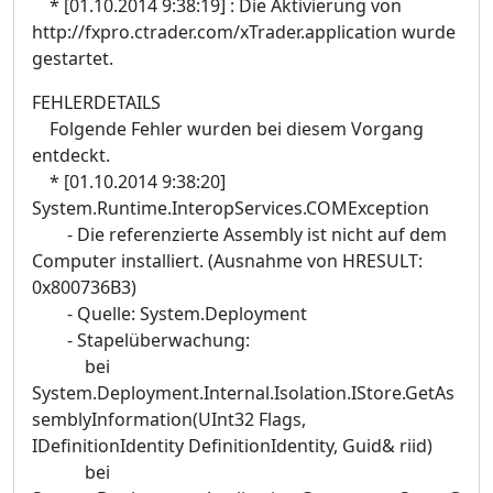
* [01.10.2014 9:38:19] : Die Aktivierung von
http://fxpro.ctrader.com/xTrader.application wurde
gestartet.
FEHLERDETAILS
Folgende Fehler wurden bei diesem Vorgang
entdeckt.
* [01.10.2014 9:38:20]
System.Runtime.InteropServices.COMException
- Die referenzierte Assembly ist nicht auf dem
Computer installiert. (Ausnahme von HRESULT:
0x800736B3)
- Quelle: System.Deployment
- Stapelüberwachung:
bei
System.Deployment.Internal.Isolation.IStore.GetAs
semblyInformation(UInt32 Flags,
IDefinitionIdentity DefinitionIdentity, Guid& riid)
bei