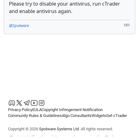
Please try to disable your antivirus, run cTrader
and enable antivirus again.
@Spotware
Privacy Policy
EULA
Copyright Infringement Notification
Community Rules & Guidelines
Algo Consultants
Widgets
Get cTrader
Copyright © 2026
Spotware Systems Ltd
. All rights reserved.
cTrader Ltd offers through its group of companies the cTrader