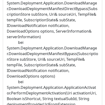
System.Deployment.Application.DownloadManage
r.DownloadDeploymentManifestDirectBypass(Subs
criptionStore subStore, Uri& sourceUri, TempFile&
tempFile, SubscriptionState& subState,
IDownloadNotification notification,
DownloadOptions options, ServerInformation&
serverInformation)
bei
System.Deployment.Application.DownloadManage
r.DownloadDeploymentManifestBypass(Subscriptio
nStore subStore, Uri& sourceUri, TempFile&
tempFile, SubscriptionState& subState,
IDownloadNotification notification,
DownloadOptions options)
bei
System.Deployment.Application.ApplicationActivat
or.PerformDeploymentActivation(Uri activationUri,
Boolean isShortcut, String textualSubId, String
deploymentProviderUrlFromExtension,