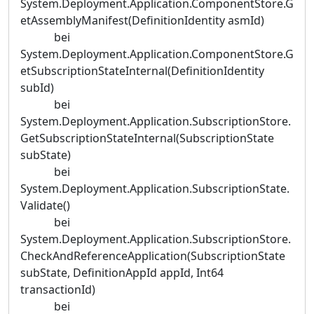
System.Deployment.Application.ComponentStore.G
etAssemblyManifest(DefinitionIdentity asmId)
bei
System.Deployment.Application.ComponentStore.G
etSubscriptionStateInternal(DefinitionIdentity
subId)
bei
System.Deployment.Application.SubscriptionStore.
GetSubscriptionStateInternal(SubscriptionState
subState)
bei
System.Deployment.Application.SubscriptionState.
Validate()
bei
System.Deployment.Application.SubscriptionStore.
CheckAndReferenceApplication(SubscriptionState
subState, DefinitionAppId appId, Int64
transactionId)
bei