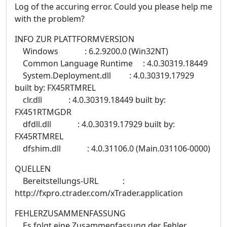
Log of the accuring error. Could you please help me
with the problem?
INFO ZUR PLATTFORMVERSION
Windows : 6.2.9200.0 (Win32NT)
Common Language Runtime : 4.0.30319.18449
System.Deployment.dll : 4.0.30319.17929
built by: FX45RTMREL
clr.dll : 4.0.30319.18449 built by:
FX451RTMGDR
dfdll.dll : 4.0.30319.17929 built by:
FX45RTMREL
dfshim.dll : 4.0.31106.0 (Main.031106-0000)
QUELLEN
Bereitstellungs-URL :
http://fxpro.ctrader.com/xTrader.application
FEHLERZUSAMMENFASSUNG
Es folgt eine Zusammenfassung der Fehler.