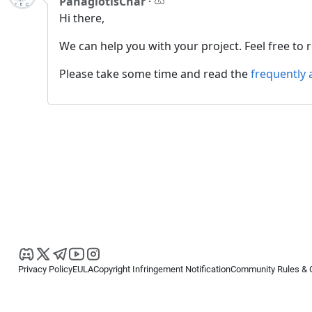
PanagiotisChar
·
Hi there,
We can help you with your project. Feel free t
Please take some time and read the
frequently 
Privacy Policy
EULA
Copyright Infringement Notification
Community Rules & 
Copyright © 2026
Spotware Systems Ltd
. All rights reserved.