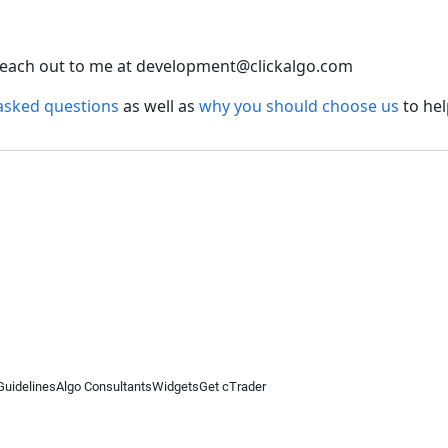
o reach out to me at development@clickalgo.com
asked questions
as well as
why you should choose us
to hel
Guidelines
Algo Consultants
Widgets
Get cTrader