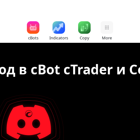
cBots
Indicators
Copy
More
д в cBot cTrader и 