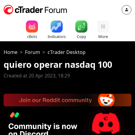
cBots
Indicators
Copy
More
Home
Forum
cTrader Desktop
quiero operar nasdaq 100
Created at 20 Apr 2023, 18:29