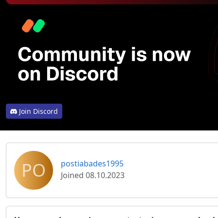
Join Discord
PO
postiabades1995
Joined 08.10.2023