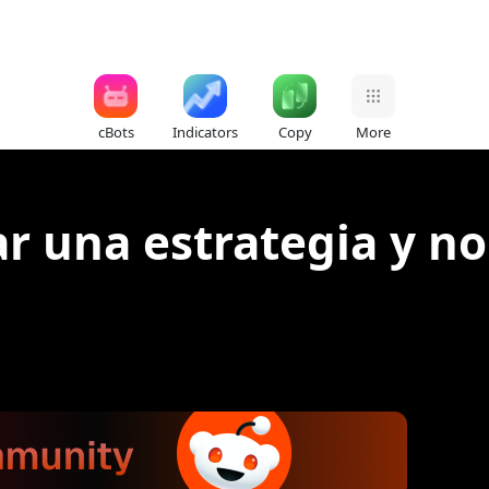
cBots
Indicators
Copy
More
r una estrategia y no