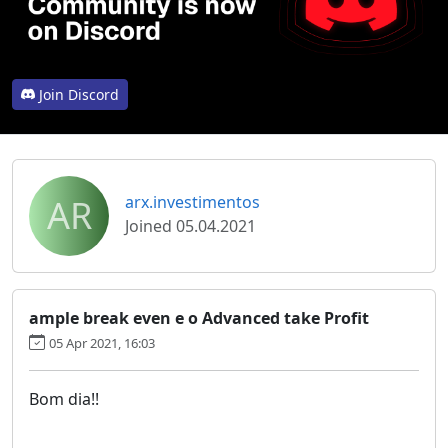
Join Discord
AR
arx.investimentos
Joined 05.04.2021
ample break even e o Advanced take Profit
05 Apr 2021, 16:03
Bom dia!!