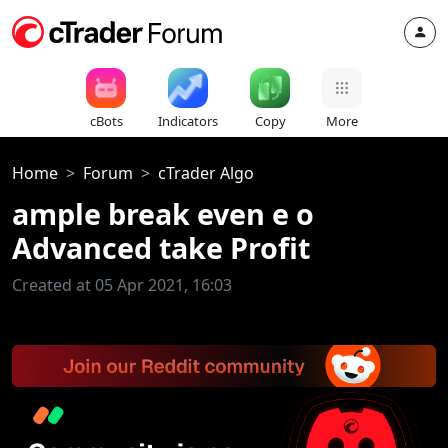
cBots
Indicators
Copy
More
Home
Forum
cTrader Algo
ample break even e o
Advanced take Profit
Created at 05 Apr 2021, 16:03