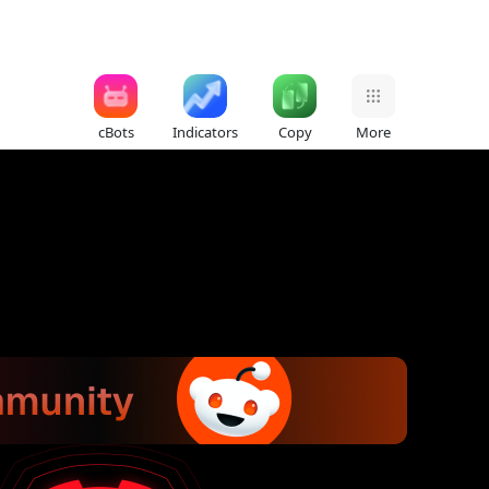
cBots
Indicators
Copy
More