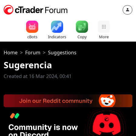
cBots
Indicators
Copy
More
Home
Forum
Suggestions
Sugerencia
Created at 16 Mar 2024, 00:41