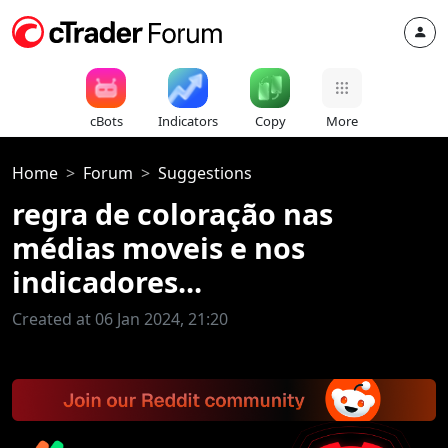
cBots
Indicators
Copy
More
Home
Forum
Suggestions
regra de coloração nas
médias moveis e nos
indicadores...
Created at 06 Jan 2024, 21:20