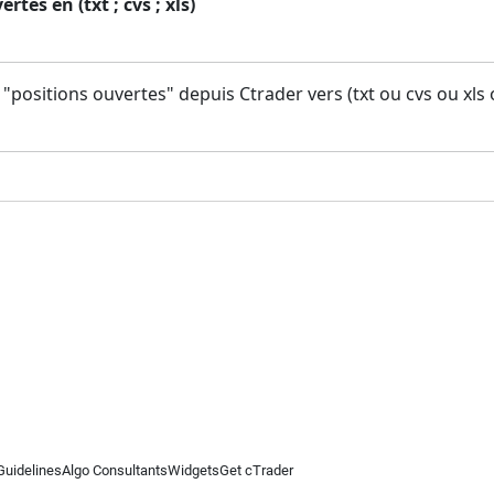
rtes en (txt ; cvs ; xls)
 "positions ouvertes" depuis Ctrader vers (txt ou cvs ou xls
Guidelines
Algo Consultants
Widgets
Get cTrader