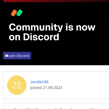
Join Discord
ZE
zenden06
Joined 21.09.2023