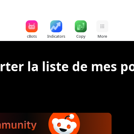
cBots
Indicators
Copy
More
orter la liste de mes 