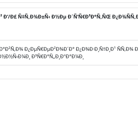
Ð² Ð‘/Ð£ Ñ‡Ñ‚Ð¾Ð±Ñ‹ Ð½Ðµ Ð´Ñ‘Ñ€Ð³Ð°Ñ‚ÑŒ Ð¿Ð¾Ñ
 Ð°Ð²Ñ‚Ð¾ Ð¿ÐµÑ€ÐµÐ²Ð¾Ð´Ð° Ð¿Ð¾Ð·Ð¸Ñ†Ð¸Ð¹ ÑÑ‚Ð¾
½Ð½Ñ‹Ð¼Ð¸ Ð³Ñ€Ð°Ñ„Ð¸ÐºÐ°Ð¼Ð¸