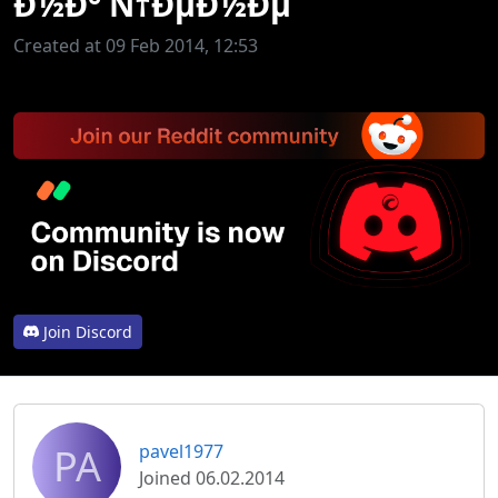
Ð½Ð° Ñ†ÐµÐ½Ðµ
Created at 09 Feb 2014, 12:53
Join Discord
PA
pavel1977
Joined 06.02.2014