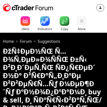
cBots
Indicators
Copy
More
Home
Forum
Suggestions
ÐžÑ‡ÐµÐ½ÑŒ Ñ…
Ð¾Ñ‚ÐµÐ»Ð¾ÑÑŒ Ð±Ñ‹
Ð²Ð¸Ð´ÐµÑ‚ÑŒ ÑÐ¿Ñ€ÐµÐ´
Ð½Ð° Ð³Ñ€Ð°Ñ„Ð¸ÐºÐµ
Ð²Ð²ÐµÑ€Ñ…Ñƒ Ð¼ÐµÐ¶Ð
´Ñƒ ÐºÐ½Ð¾Ð¿ÐºÐ°Ð¼Ð¸ buy
& sell, Ð¸ ÑÐºÑ€Ñ‹Ð²Ð°Ñ‚ÑŒ/