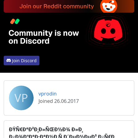
Join Discord
VP
vprodin
Joined 26.06.2017
ÐŸÑ€Ð°Ð²Ð¸Ð»ÑŒÐ½Ð¾ Ð»Ð¸
Ð¿Ð¾ÐºÐ°Ð·Ð°Ð½Ð¸Ñ Ð´ÐµÐ½ÐµÐ³ Ð¿Ñ€Ð¸