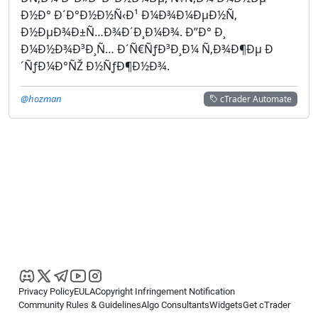
Ð½Ð° Ð´Ð°Ð½Ð½Ñ‹Ð¹ Ð¼Ð¾Ð¼ÐµÐ½Ñ‚
Ð½ÐµÐ¾Ð±Ñ…Ð¾Ð´Ð¸Ð¼Ð¾. Ð”Ð° Ð¸
Ð¼Ð½Ð¾Ð³Ð¸Ñ… Ð´Ñ€ÑƒÐ³Ð¸Ð¼ Ñ‚Ð¾Ð¶Ðµ Ð
´ÑƒÐ¼Ð°ÑŽ Ð½ÑƒÐ¶Ð½Ð¾.
@hozman
cTrader Automate
Privacy Policy
EULA
Copyright Infringement Notification
Community Rules & Guidelines
Algo Consultants
Widgets
Get cTrader