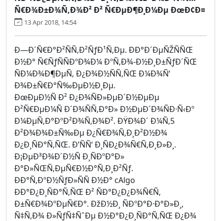
Ñ€Ð¾Ð±Ð¾Ñ‚Ð¾Ð² Ð² Ñ€ÐµÐ¶Ð¸Ð¼Ðµ ÐœÐ¢Ð¤
13 Apr 2018, 14:54
Ð—Ð´Ñ€Ð°Ð²ÑÑ‚Ð²ÑƒÐ¹Ñ‚Ðµ. ÐÐ°Ð´ÐµÑŽÑÑŒ
Ð½Ð° Ñ€ÑƒÑÑÐºÐ¾Ð¼ ÐºÑ‚Ð¾-Ð½Ð¸Ð±ÑƒÐ´ÑŒ
ÑÐ¼Ð¾Ð¶ÐµÑ‚ Ð¿Ð¾Ð½ÑÑ‚ÑŒ Ð¼Ð¾Ñ‘
Ð¾Ð±Ñ€Ð°Ñ‰ÐµÐ½Ð¸Ðµ.
ÐœÐµÐ½Ñ Ð² Ð¿Ð¾ÑÐ»ÐµÐ´Ð½ÐµÐµ
Ð²Ñ€ÐµÐ¼Ñ Ð´Ð¾ÑÑ‚Ð°Ð» Ð½ÐµÐ´Ð¾ÑÐ·Ñ‹Ðº
Ð¼ÐµÑ‚Ð°ÐºÐ²Ð¾Ñ‚Ð¾Ð². ÐŸÐ¾Ð´ Ð¼Ñ‚5
Ð²Ð¾Ð¾Ð±Ñ‰Ðµ Ð¿Ñ€Ð¾Ñ‚Ð¸Ð²Ð½Ð¾
Ð¿Ð¸ÑÐ°Ñ‚ÑŒ. Ð’ÑÑ‘ Ð¸ÑÐ¿Ð¾Ñ€Ñ‚Ð¸Ð»Ð¸.
Ð¡ÐµÐ³Ð¾Ð´Ð½Ñ Ð¸ÑÐºÐ°Ð»
Ð°Ð»ÑŒÑ‚ÐµÑ€Ð½Ð°Ñ‚Ð¸Ð²Ñƒ.
ÐÐ°Ñ‚ÐºÐ½ÑƒÐ»ÑÑ Ð½Ð° cAlgo
ÐÐ°Ð¿Ð¸ÑÐ°Ñ‚ÑŒ Ð² ÑÐ°Ð¿Ð¿Ð¾Ñ€Ñ‚
Ð±Ñ€Ð¾ÐºÐµÑ€Ð°. ÐžÐ½Ð¸ ÑÐºÐ°Ð·Ð°Ð»Ð¸,
Ñ‡Ñ‚Ð¾ Ð»ÑƒÑ‡ÑˆÐµ Ð½Ð°Ð¿Ð¸ÑÐ°Ñ‚ÑŒ Ð¿Ð¾