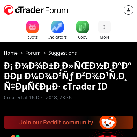
cBots
Indicators
Copy
More
Home
Forum
Suggestions
Ð¡ Ð¼Ð¾Ð±Ð¸Ð»ÑŒÐ½Ð¸ÐºÐ°
ÐÐµ Ð¼Ð¾Ð³Ñƒ Ð²Ð¾Ð¹Ñ‚Ð¸
Ñ‡ÐµÑ€ÐµÐ· cTrader ID
Created at 16 Dec 2018, 23:36