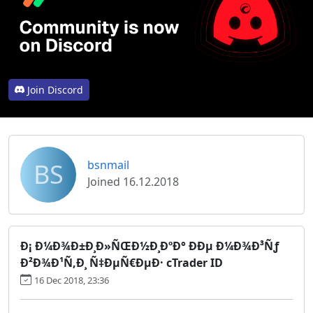
Join Discord
BS
bsnmail
Joined 16.12.2018
Ð¡ Ð¼Ð¾Ð±Ð¸Ð»ÑŒÐ½Ð¸ÐºÐ° ÐÐµ Ð¼Ð¾Ð³Ñƒ
Ð²Ð¾Ð¹Ñ‚Ð¸ Ñ‡ÐµÑ€ÐµÐ· cTrader ID
16 Dec 2018, 23:36