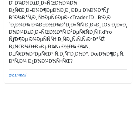
Ð’ Ð¼Ð¾Ð±Ð¸Ð»ÑŒÐ½Ð¾Ð¼
Ð¿Ñ€Ð¸Ð»Ð¾Ð¶ÐµÐ½Ð¸Ð¸ ÐÐµ Ð¼Ð¾Ð³Ñƒ
Ð²Ð¾Ð¹Ñ‚Ð¸ Ñ‡ÐµÑ€ÐµÐ· cTrader ID . Ð’Ð¸Ð
´Ð¸Ð¼Ð¾ Ð¾Ð±Ð½Ð¾Ð²Ð¸Ð»ÑÑ Ð¸Ð»Ð¸ IOS Ð¸Ð»Ð¸
Ð¼Ð¾Ð±Ð¸Ð»ÑŒÐ½Ð°Ñ Ð²ÐµÑ€ÑÐ¸Ñ FxPro
ÑƒÐ¶Ðµ Ð¼ÐµÑÑÑ† Ð¸ÑÐ¿Ñ‹Ñ‚Ñ‹Ð²Ð°ÑŽ
Ð¿Ñ€Ð¾Ð±Ð»ÐµÐ¼Ñ‹ Ð½Ð¾ Ð¾Ñ‚
Ð±Ñ€Ð¾ÐºÐµÑ€Ð° Ñ‚Ð¸ÑˆÐ¸Ð½Ð°. ÐœÐ¾Ð¶ÐµÑ‚
ÐºÑ‚Ð¾ Ð¿Ð¾Ð¼Ð¾Ñ‡ÑŒ?
@bsnmail