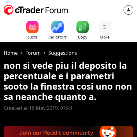
cBots
Indicators
Copy
More
Home
Forum
Suggestions
non si vede piu il deposito la
percentuale e i parametri
sooto la finestra cosi uno non
sa neanche quanto a.
Created at 16 May 2019, 07:44