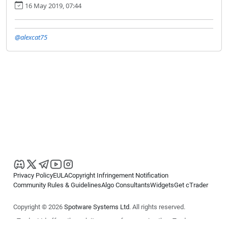
16 May 2019, 07:44
@alexcat75
Privacy Policy
EULA
Copyright Infringement Notification
Community Rules & Guidelines
Algo Consultants
Widgets
Get cTrader
Copyright © 2026
Spotware Systems Ltd
. All rights reserved.
cTrader Ltd offers through its group of companies the cTrader