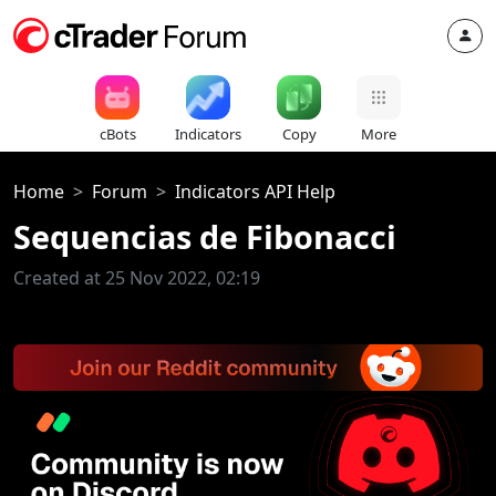
cBots
Indicators
Copy
More
Home
Forum
Indicators API Help
Sequencias de Fibonacci
Created at 25 Nov 2022, 02:19