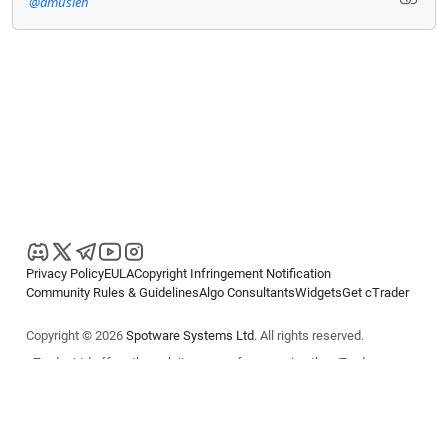
@amusleh
Privacy Policy
EULA
Copyright Infringement Notification
Community Rules & Guidelines
Algo Consultants
Widgets
Get cTrader
Copyright © 2026
Spotware Systems Ltd
. All rights reserved.
cTrader Ltd offers through its group of companies the cTrader
platform. The information on this website is for general informational
purposes only and does not constitute financial or investment advice.
cTrader does not solicit retail investors. Reliance on this information is
at your own risk.