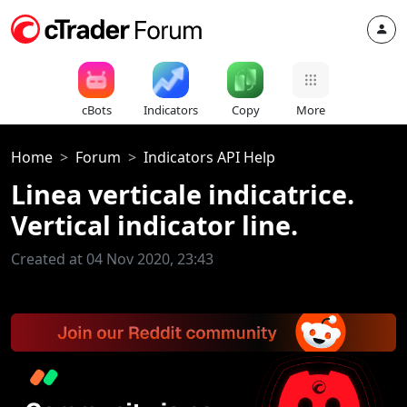
cBots
Indicators
Copy
More
Home
Forum
Indicators API Help
Linea verticale indicatrice.
Vertical indicator line.
Created at 04 Nov 2020, 23:43