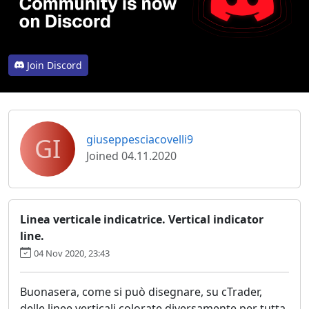
Join Discord
GI
giuseppesciacovelli9
Joined 04.11.2020
Linea verticale indicatrice. Vertical indicator
line.
04 Nov 2020, 23:43
Buonasera, come si può disegnare, su cTrader,
delle linee verticali colorate diversamente per tutta