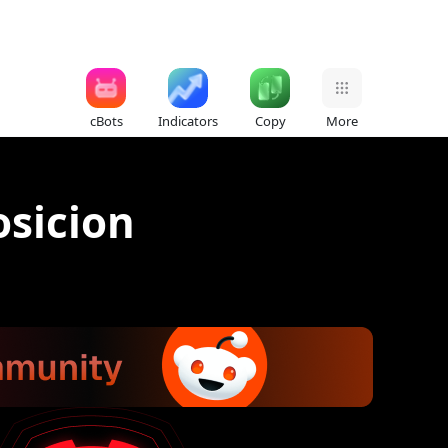
cBots
Indicators
Copy
More
osicion