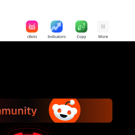
cBots
Indicators
Copy
More