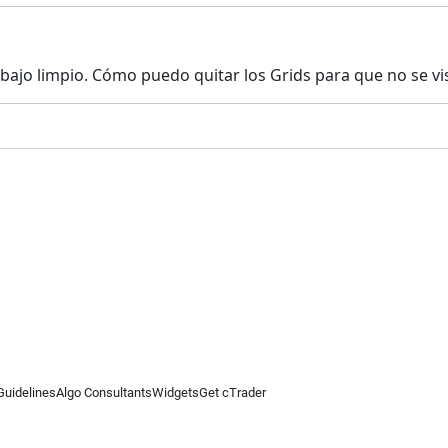
bajo limpio. Cómo puedo quitar los Grids para que no se vis
Guidelines
Algo Consultants
Widgets
Get cTrader