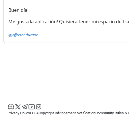
Buen día,
Me gusta la aplicación! Quisiera tener mi espacio de tra
@jeffersonduranc
Privacy Policy
EULA
Copyright Infringement Notification
Community Rules & 
Copyright © 2026
Spotware Systems Ltd
. All rights reserved.