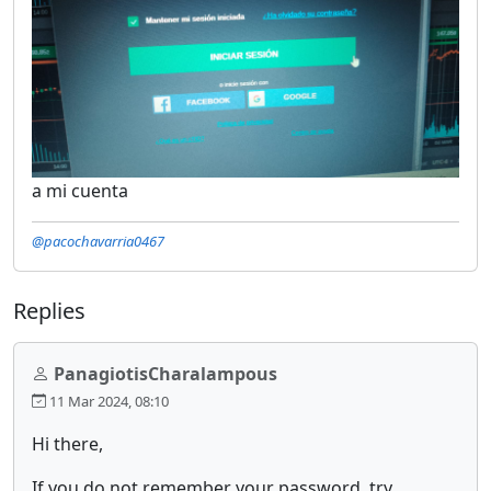
a mi cuenta
@pacochavarria0467
Replies
PanagiotisCharalampous
11 Mar 2024, 08:10
Hi there,
If you do not remember your password, try