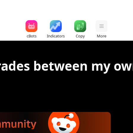
cBots
Indicators
Copy
More
rades between my own