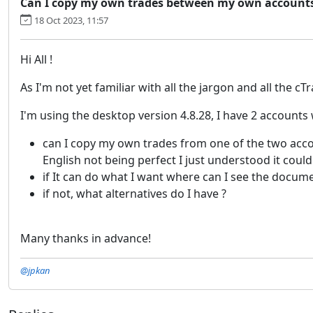
Can I copy my own trades between my own accounts 
18 Oct 2023, 11:57
Hi All !
As I'm not yet familiar with all the jargon and all the cT
I'm using the desktop version 4.8.28, I have 2 accounts 
can I copy my own trades from one of the two accou
English not being perfect I just understood it coul
if It can do what I want where can I see the docum
if not, what alternatives do I have ?
Many thanks in advance!
@jpkan