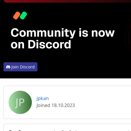
Join Discord
JP
jpkan
Joined 18.10.2023