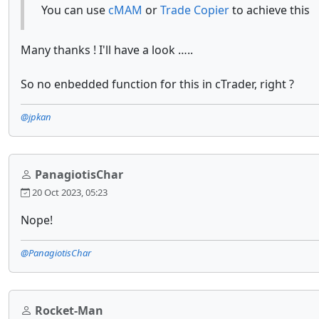
You can use
cMAM
or
Trade Copier
to achieve this
Many thanks ! I'll have a look …..
So no enbedded function for this in cTrader, right ?
@jpkan
PanagiotisChar
20 Oct 2023, 05:23
Nope!
@PanagiotisChar
Rocket-Man