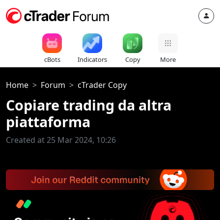
cBots
Indicators
Copy
More
Home
Forum
cTrader Copy
Copiare trading da altra
piattaforma
Created at 25 Mar 2024, 10:26