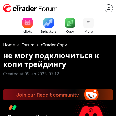
cBots
Indicators
Copy
More
Home
Forum
cTrader Copy
не могу подключиться к
копи трейдингу
Created at 05 Jan 2023, 07:12