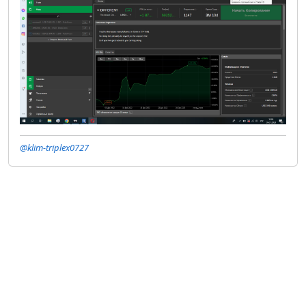
@klim-triplex0727