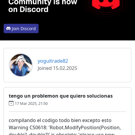
Join Discord
yoguitrade82
Joined 15.02.2025
tengo un problemon que quiero solucionas
17 Mar 2025, 21:50
compilando el codigo todo bien excepto esto
Warning CS0618: 'Robot.ModifyPosition(Position,
double?, double?)' is obsolete: 'please use new