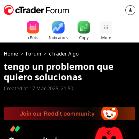
cBots
Indicators
Copy
More
Home
Forum
cTrader Algo
tengo un problemon que
quiero solucionas
Created at 17 Mar 2025, 21:50