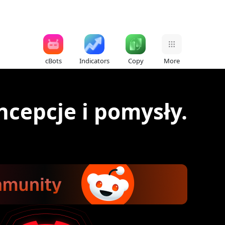
cBots
Indicators
Copy
More
ncepcje i pomysły.