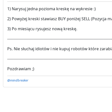
1) Narysuj jedna pozioma kreskę na wykresie :)
2) Powyżej kreski stawiasz BUY poniżej SELL (Pozycja m
3) Po miesiącu rysujesz nową kreskę.
-----------------------------------------------------------------------------------
Ps. Nie słuchaj idiotów i nie kupuj robotów które zarab
-----------------------------------------------------------------------------------
Pozdrawiam ;)
@mindbreaker