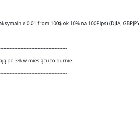
aksymalnie 0.01 from 100$ ok 10% na 100Pips) (DJIA, GBPJPY
--------------------------------------------
iają po 3% w miesiącu to durnie.
--------------------------------------------